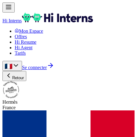
Hi Interns
Mon Espace
Offres
Hi Resume
Hi Agent
Tarifs
Se connecter
Retour
Hermès
France