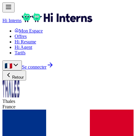
Hi Interns
Mon Espace
Offres
Hi Resume
Hi Agent
Tarifs
Se connecter
Retour
Thales
France