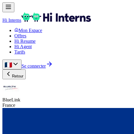
Hi Interns
Mon Espace
Offres
Hi Resume
Hi Agent
Tarifs
Se connecter
Retour
BlueLink
France