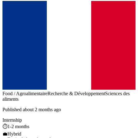
Food / Agroalimentaire
Recherche & Développement
Sciences des
aliments
Published about 2 months ago
Internship
⏱️
1-2 months
💼
Hybrid