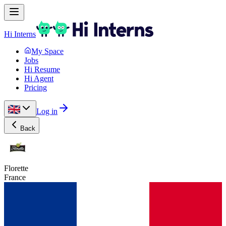
Hi Interns
My Space
Jobs
Hi Resume
Hi Agent
Pricing
Log in
Back
Florette
France