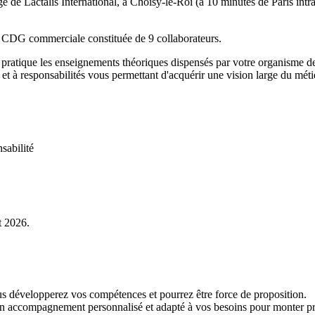
iège de Lactalis International, à Choisy-le-Roi (à 10 minutes de Paris in
e CDG commerciale constituée de 9 collaborateurs.
 pratique les enseignements théoriques dispensés par votre organisme 
et à responsabilités vous permettant d'acquérir une vision large du mét
sabilité
t 2026.
us développerez vos compétences et pourrez être force de proposition.
 d'un accompagnement personnalisé et adapté à vos besoins pour monter