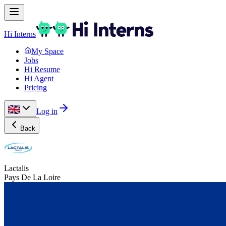
Hi Interns
My Space
Jobs
Hi Resume
Hi Agent
Pricing
Log in
Back
Lactalis
Pays De La Loire