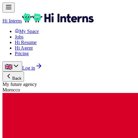
Hi Interns
My Space
Jobs
Hi Resume
Hi Agent
Pricing
Log in
Back
My future agency
Morocco