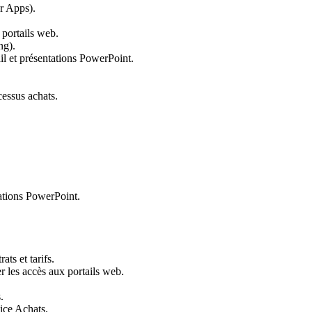
er Apps).
 portails web.
ng).
il et présentations PowerPoint.
essus achats.
tations PowerPoint.
ats et tarifs.
r les accès aux portails web.
.
ice Achats.