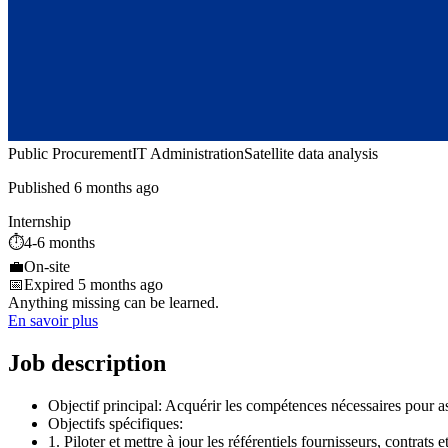
Public Procurement
IT Administration
Satellite data analysis
Published 6 months ago
Internship
⏱️
4-6 months
💼
On-site
📅
Expired 5 months ago
Anything missing can be learned.
En savoir plus
Job description
Objectif principal: Acquérir les compétences nécessaires pour a
Objectifs spécifiques:
1. Piloter et mettre à jour les référentiels fournisseurs, contrats et