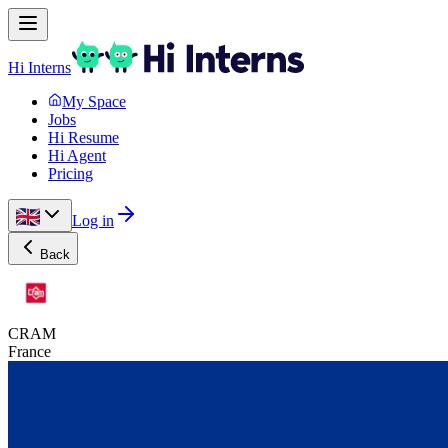
Hi Interns
My Space
Jobs
Hi Resume
Hi Agent
Pricing
Log in
Back
CRAM
France