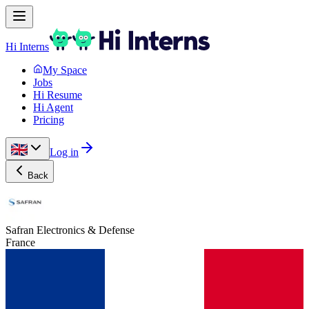
Hi Interns
My Space
Jobs
Hi Resume
Hi Agent
Pricing
Log in
Back
Safran Electronics & Defense
France