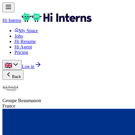
Hi Interns
My Space
Jobs
Hi Resume
Hi Agent
Pricing
Log in
Back
Groupe Beaumanoir
France