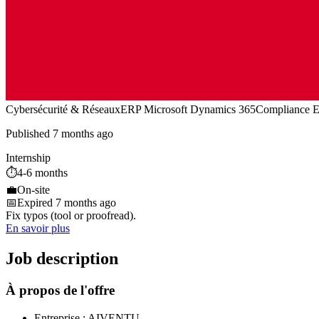
Cybersécurité & Réseaux
ERP Microsoft Dynamics 365
Compliance E
Published 7 months ago
Internship
⏱️
4-6 months
💼
On-site
📅
Expired 7 months ago
Fix typos (tool or proofread).
En savoir plus
Job description
À propos de l'offre
Entreprise : AIVENTU.