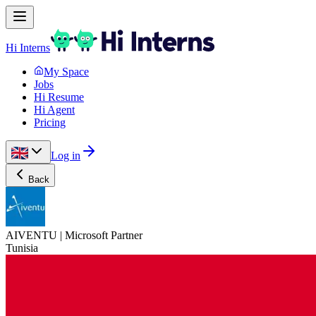
Hi Interns
My Space
Jobs
Hi Resume
Hi Agent
Pricing
Log in
Back
AIVENTU | Microsoft Partner
Tunisia