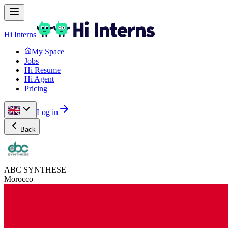
Hi Interns
My Space
Jobs
Hi Resume
Hi Agent
Pricing
Log in
Back
ABC SYNTHESE
Morocco