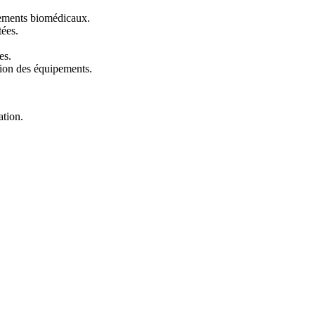
ipements biomédicaux.
tées.
es.
ation des équipements.
ation.