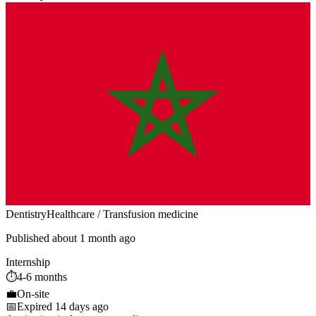
Dentistry
Healthcare / Transfusion medicine
Published about 1 month ago
Internship
⏱️
4-6 months
💼
On-site
📅
Expired 14 days ago