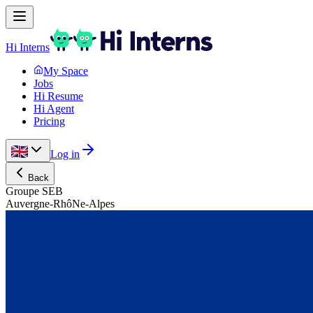
Hi Interns
My Space
Jobs
Hi Resume
Hi Agent
Pricing
Log in
Back
Groupe SEB
Auvergne-RhôNe-Alpes