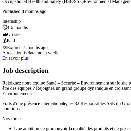
Occupational Health and Safety (HSE/SSE)
Environmental Managem
Published 8 months ago
Internship
⏱️
4-6 months
💼
On-site
💰
Paid
📅
Expired 7 months ago
A rejection is data, not a verdict.
En savoir plus
Job description
Rejoignez notre équipe Santé – Sécurité – Environnement sur le site po
être des équipes ? Rejoignez un grand groupe dynamique en croissance
Environnement.
Forts d'une présence internationale, les 32 Responsables SSE du Group
pour tous.
Nos forces:
Une ambition de promouvoir la qualité des produits et de prése