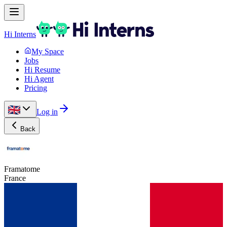
Hi Interns
My Space
Jobs
Hi Resume
Hi Agent
Pricing
Log in
Back
Framatome
France