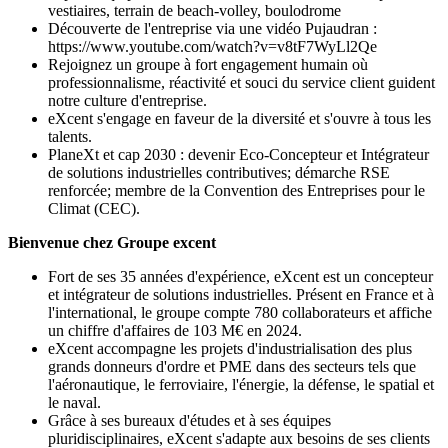
vestiaires, terrain de beach-volley, boulodrome
Découverte de l'entreprise via une vidéo Pujaudran :
https://www.youtube.com/watch?v=v8tF7WyLl2Qe
Rejoignez un groupe à fort engagement humain où
professionnalisme, réactivité et souci du service client guident
notre culture d'entreprise.
eXcent s'engage en faveur de la diversité et s'ouvre à tous les
talents.
PlaneXt et cap 2030 : devenir Eco-Concepteur et Intégrateur
de solutions industrielles contributives; démarche RSE
renforcée; membre de la Convention des Entreprises pour le
Climat (CEC).
Bienvenue chez Groupe excent
Fort de ses 35 années d'expérience, eXcent est un concepteur
et intégrateur de solutions industrielles. Présent en France et à
l'international, le groupe compte 780 collaborateurs et affiche
un chiffre d'affaires de 103 M€ en 2024.
eXcent accompagne les projets d'industrialisation des plus
grands donneurs d'ordre et PME dans des secteurs tels que
l'aéronautique, le ferroviaire, l'énergie, la défense, le spatial et
le naval.
Grâce à ses bureaux d'études et à ses équipes
pluridisciplinaires, eXcent s'adapte aux besoins de ses clients