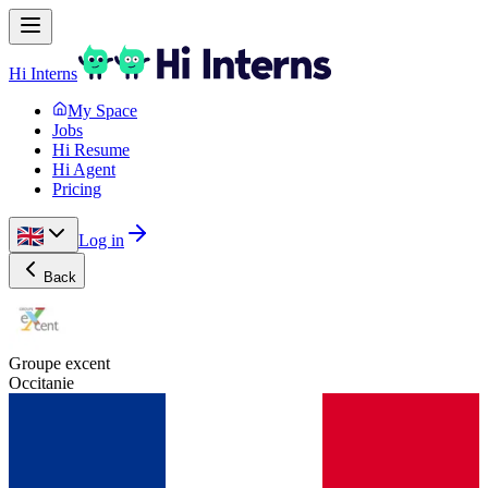
Hi Interns
My Space
Jobs
Hi Resume
Hi Agent
Pricing
Log in
Back
Groupe excent
Occitanie