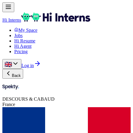
Hi Interns
My Space
Jobs
Hi Resume
Hi Agent
Pricing
Log in
Back
DESCOURS & CABAUD
France