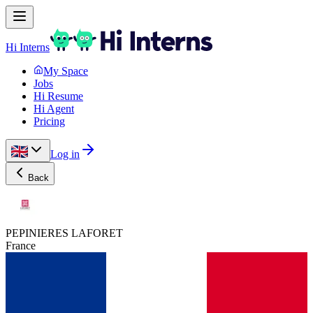
Hi Interns
My Space
Jobs
Hi Resume
Hi Agent
Pricing
Log in
Back
PEPINIERES LAFORET
France