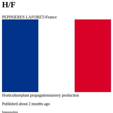
H/F
PEPINIERES LAFORET
•
France
Horticulture
plant propagation
nursery production
Published about 2 months ago
Internship