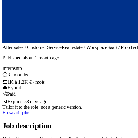
After-sales / Customer Service
Real estate / Workplace
SaaS / PropTec
Published about 1 month ago
Internship
⏱️
3+ months
💵
1K à 1,2K € / mois
💼
Hybrid
💰
Paid
📅
Expired 28 days ago
Tailor it to the role, not a generic version.
En savoir plus
Job description