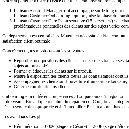
Notre département Care (service client) est composé de trois équipes :
La team Account Manager, qui accompagne sur le long terme les 
La team Customer Onboarding : qui organise la phase de transitio
La team Customer Care Representative (15 personnes) : en charge 
problématiques ponctuelles des clients sur des sujets variés comme
Ce département est central chez Matera, et nécessite de bien communiq
satisfaction client optimale !
Concrètement, tes missions sont les suivantes :
Répondre aux questions des clients sur des sujets transverses, t
sujets au préalable),
Former et éduquer les clients sur le produit,
Mettre à disposition des clients toutes les connaissances dont ils
Accompagner les clients sur l’ouverture d’un compte bancaire,
Gérer le courrier de nos clients
Onboarding et montée en compétences : Ton parcours d’intégration 
notre vision. En tant que membre du département Care, tu vas intégre
liés au syndic de copropriété et à l’immobilier. Puis tu apprendras les t
Les avantages Les plus :
Rémunération : 1000€ (stage de Césure) - 1200€ (stage d’étude