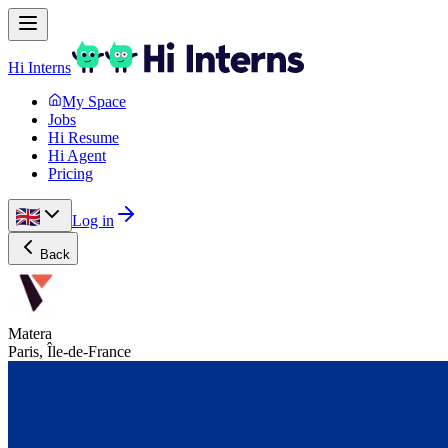
Hi Interns
My Space
Jobs
Hi Resume
Hi Agent
Pricing
Log in
Back
Matera
Paris, Île-de-France