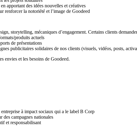
 les projets solidaires
en apportant des idées nouvelles et créatives
ur renforcer la notoriété et l’image de Goodeed
design, storytelling, mécaniques d’engagement. Certains clients demande
formats/produits actuels
ports de présentations
es publicitaires solidaires de nos clients (visuels, vidéos, posts, activ
tes envies et les besoins de Goodeed.
 entreprise à impact sociaux qui a le label B Corp
 sur des campagnes nationales
if et responsabilisant