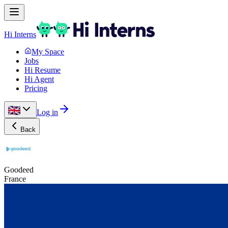
Hi Interns
My Space
Jobs
Hi Resume
Hi Agent
Pricing
Log in
Back
Goodeed
France