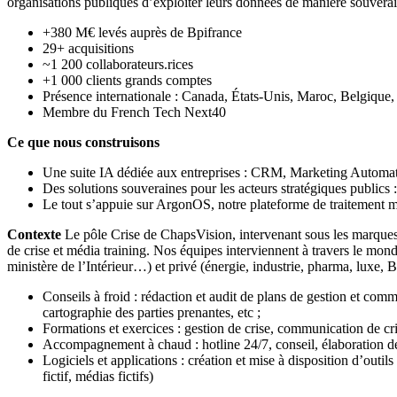
organisations publiques d’exploiter leurs données de manière souverain
+380 M€ levés auprès de Bpifrance
29+ acquisitions
~1 200 collaborateurs.rices
+1 000 clients grands comptes
Présence internationale : Canada, États-Unis, Maroc, Belgiqu
Membre du French Tech Next40
Ce que nous construisons
Une suite IA dédiée aux entreprises : CRM, Marketing Automa
Des solutions souveraines pour les acteurs stratégiques publics 
Le tout s’appuie sur ArgonOS, notre plateforme de traitement 
Contexte
Le pôle Crise de ChapsVision, intervenant sous les marques 
de crise et média training. Nos équipes interviennent à travers le mo
ministère de l’Intérieur…) et privé (énergie, industrie, pharma, luxe
Conseils à froid : rédaction et audit de plans de gestion et com
cartographie des parties prenantes, etc ;
Formations et exercices : gestion de crise, communication de cri
Accompagnement à chaud : hotline 24/7, conseil, élaboration d
Logiciels et applications : création et mise à disposition d’outils
fictif, médias fictifs)