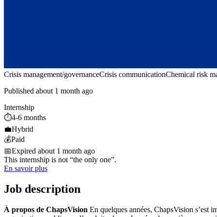
Crisis management/governance
Crisis communication
Chemical risk 
Published about 1 month ago
Internship
⏱️
4-6 months
💼
Hybrid
💰
Paid
📅
Expired about 1 month ago
This internship is not “the only one”.
En savoir plus
Job description
À propos de ChapsVision
En quelques années, ChapsVision s’est imp