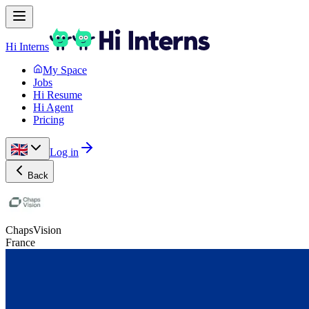
Hi Interns
My Space
Jobs
Hi Resume
Hi Agent
Pricing
Log in
Back
ChapsVision
France