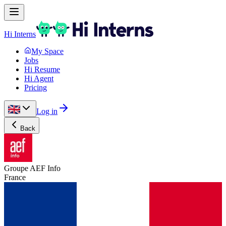
Hi Interns
My Space
Jobs
Hi Resume
Hi Agent
Pricing
Log in
Back
Groupe AEF Info
France