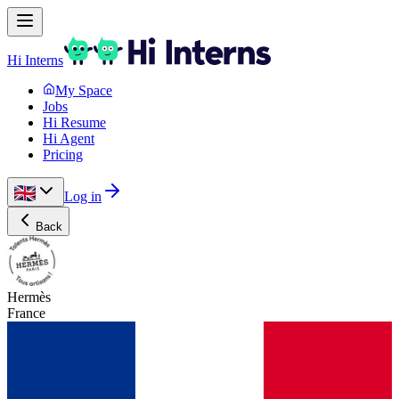
Hi Interns
My Space
Jobs
Hi Resume
Hi Agent
Pricing
Log in
Back
Hermès
France