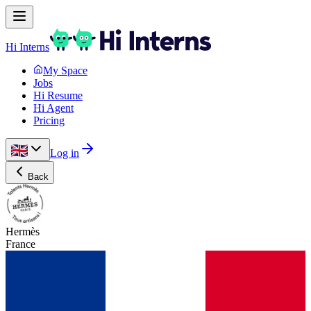
Hi Interns
My Space
Jobs
Hi Resume
Hi Agent
Pricing
Log in
Back
Hermès
France