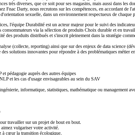
nces très diverses, que ce soit pour ses magasins, mais aussi dans les dom
 Chez Fnac Darty, nous recrutons sur les compétences, en accordant de l
e ou d'orientation sexuelle, dans un environnement respectueux de chaqu
s, l'équipe Durabilité est un acteur majeur pour le suivi des indicateurs
 les consommateurs via la sélection de produits Choix durable et en travai
é des produits distribués et s'inscrit pleinement dans la stratégie comm
analyse (collecte, reporting) ainsi que sur des enjeux de data science 
re des solutions innovantes pour répondre à des problématiques métier e
P et pédagogie auprès des autres équipes
n NLP et les cas d'usage envisageables au sein du SAV
génierie, informatique, statistiques, mathématique ou management avec
)
our travailler sur un projet de bout en bout.
 aimez vulgariser votre activité.
à cœur la transition écologique.