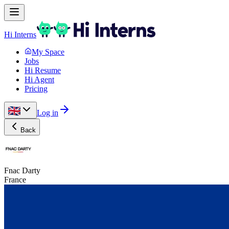
Hi Interns
My Space
Jobs
Hi Resume
Hi Agent
Pricing
Log in
Back
Fnac Darty
France