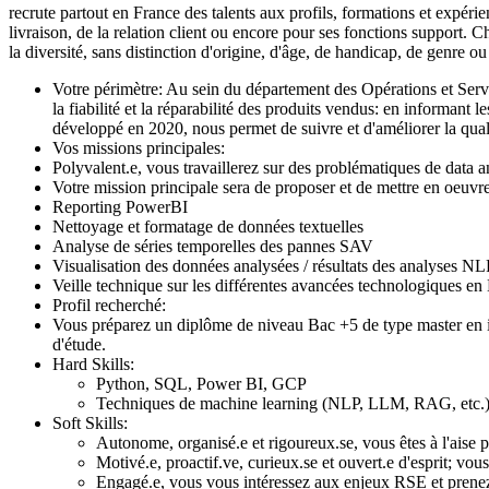
recrute partout en France des talents aux profils, formations et expérie
livraison, de la relation client ou encore pour ses fonctions support.
la diversité, sans distinction d'origine, d'âge, de handicap, de genr
Votre périmètre: Au sein du département des Opérations et Service
la fiabilité et la réparabilité des produits vendus: en informant
développé en 2020, nous permet de suivre et d'améliorer la qualit
Vos missions principales:
Polyvalent.e, vous travaillerez sur des problématiques de data 
Votre mission principale sera de proposer et de mettre en oeuv
Reporting PowerBI
Nettoyage et formatage de données textuelles
Analyse de séries temporelles des pannes SAV
Visualisation des données analysées / résultats des analyses NL
Veille technique sur les différentes avancées technologiques e
Profil recherché:
Vous préparez un diplôme de niveau Bac +5 de type master en in
d'étude.
Hard Skills:
Python, SQL, Power BI, GCP
Techniques de machine learning (NLP, LLM, RAG, etc.
Soft Skills:
Autonome, organisé.e et rigoureux.se, vous êtes à l'aise p
Motivé.e, proactif.ve, curieux.se et ouvert.e d'esprit; vous
Engagé.e, vous vous intéressez aux enjeux RSE et prenez 