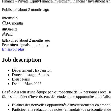
Finance - Private Equity
Finance/Investment
Financial / Investment An
Published about 2 months ago
Internship
⏱️
3-6 months
💼
On-site
💰
Paid
📅
Expired about 2 months ago
Fear often signals opportunity.
En savoir plus
Job description
Département : Expansion
Durée du stage : 6 mois
Lieu : Paris
Début : Mars 2027
Le rôle Au sein d'une équipe pan-européenne de 37 personnes localisée 
tâches du métier d'investisseur, de l'étude d'une opportunité à la réalis
Evaluer des nouvelles opportunités d'investissements en amont (
Participer à la rédaction de notes (en anglais) de précomité et d