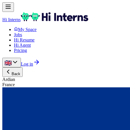
Hi Interns
My Space
Jobs
Hi Resume
Hi Agent
Pricing
Log in
Back
Ardian
France