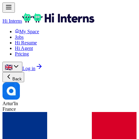
Hi Interns
My Space
Jobs
Hi Resume
Hi Agent
Pricing
Log in
Back
Artur'In
France