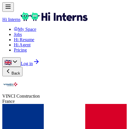
Hi Interns
My Space
Jobs
Hi Resume
Hi Agent
Pricing
Log in
Back
VINCI Construction
France