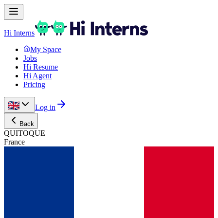
Hi Interns
My Space
Jobs
Hi Resume
Hi Agent
Pricing
Log in
Back
QUITOQUE
France