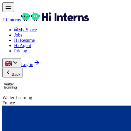
Hi Interns
My Space
Jobs
Hi Resume
Hi Agent
Pricing
Log in
Back
Walter Learning
France