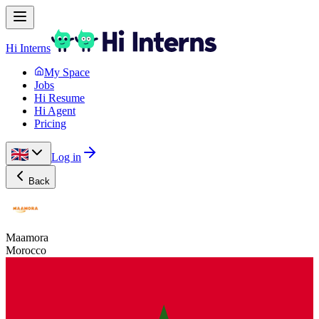
Hi Interns
My Space
Jobs
Hi Resume
Hi Agent
Pricing
Log in
Back
Maamora
Morocco