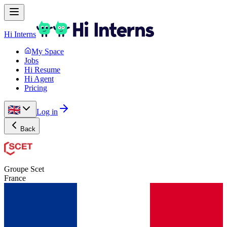
Hi Interns
My Space
Jobs
Hi Resume
Hi Agent
Pricing
Log in
Back
Groupe Scet
France