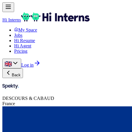
Hi Interns
My Space
Jobs
Hi Resume
Hi Agent
Pricing
Log in
Back
DESCOURS & CABAUD
France