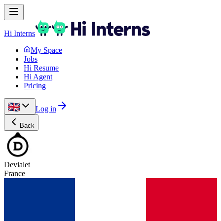
Hi Interns
My Space
Jobs
Hi Resume
Hi Agent
Pricing
Log in
Back
Devialet
France