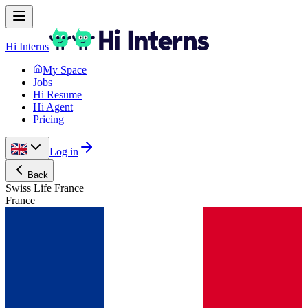
Hi Interns
My Space
Jobs
Hi Resume
Hi Agent
Pricing
Log in
Back
Swiss Life France
France