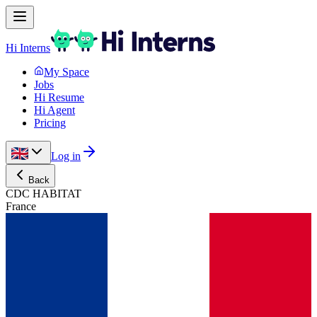
Hi Interns
My Space
Jobs
Hi Resume
Hi Agent
Pricing
Log in
Back
CDC HABITAT
France