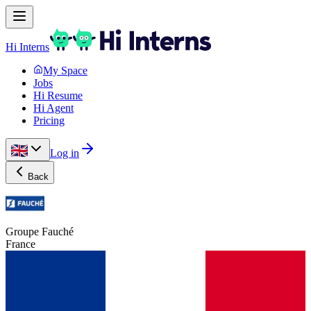
Hi Interns
My Space
Jobs
Hi Resume
Hi Agent
Pricing
Log in
Back
Groupe Fauché
France