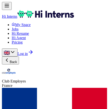
Hi Interns
My Space
Jobs
Hi Resume
Hi Agent
Pricing
Log in
Back
Club Employes
France