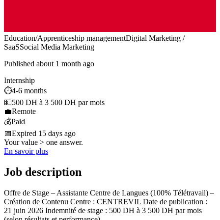
Education/Apprenticeship management
Digital Marketing /
SaaS
Social Media Marketing
Published about 1 month ago
Internship
⏱️
4-6 months
💵
500 DH à 3 500 DH par mois
💼
Remote
💰
Paid
📅
Expired 15 days ago
Your value > one answer.
En savoir plus
Job description
Offre de Stage – Assistante Centre de Langues (100% Télétravail) –
Création de Contenu Centre : CENTREVIL Date de publication :
21 juin 2026 Indemnité de stage : 500 DH à 3 500 DH par mois
(selon résultats et performance)