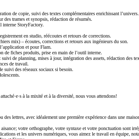
paration de copie, suivi des textes complémentaires enrichissant l’univers.
ur des trames et synopsis, rédaction de résumés.
l interne StoryFactory.
istrement en studio, réécoutes et retours de corrections.
hiers mix) – écoutes, corrections et retours aux ingénieurs du son.
l’application et pour Flam.
 de fiches produits, prise en main de l’outil interne.
i de planning, mises à jour, intégration des assets, rédaction des text
nces de travail.
 suivi des réseaux sociaux si besoin.
dolescents.
ttaché·e·s à la mixité et à la diversité, nous vous attendons!
ou des lettres, avec idéalement une première expérience dans une maison
aisance; votre orthographe, votre syntaxe et votre ponctuation sont irr
lications et les univers numériques, vous aimez le travail en équipe, not