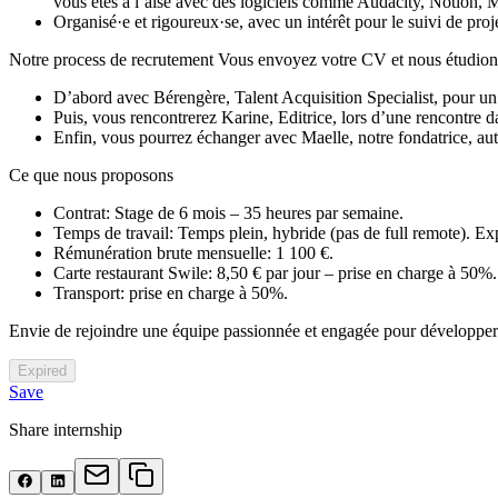
vous êtes à l’aise avec des logiciels comme Audacity, Notion, 
Organisé·e et rigoureux·se, avec un intérêt pour le suivi de proj
Notre process de recrutement Vous envoyez votre CV et nous étudions v
D’abord avec Bérengère, Talent Acquisition Specialist, pour u
Puis, vous rencontrerez Karine, Editrice, lors d’une rencontre 
Enfin, vous pourrez échanger avec Maelle, notre fondatrice, au
Ce que nous proposons
Contrat: Stage de 6 mois – 35 heures par semaine.
Temps de travail: Temps plein, hybride (pas de full remote). Ex
Rémunération brute mensuelle: 1 100 €.
Carte restaurant Swile: 8,50 € par jour – prise en charge à 50%.
Transport: prise en charge à 50%.
Envie de rejoindre une équipe passionnée et engagée pour développer l
Expired
Save
Share internship