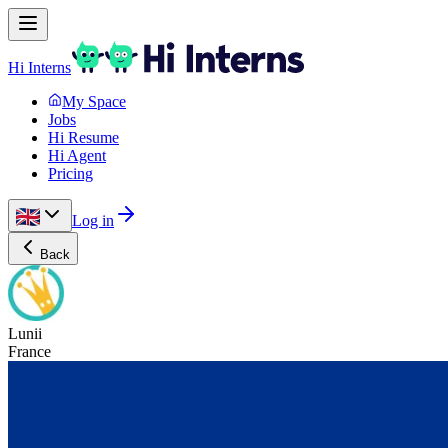
Hi Interns
My Space
Jobs
Hi Resume
Hi Agent
Pricing
Log in
Back
Lunii
France