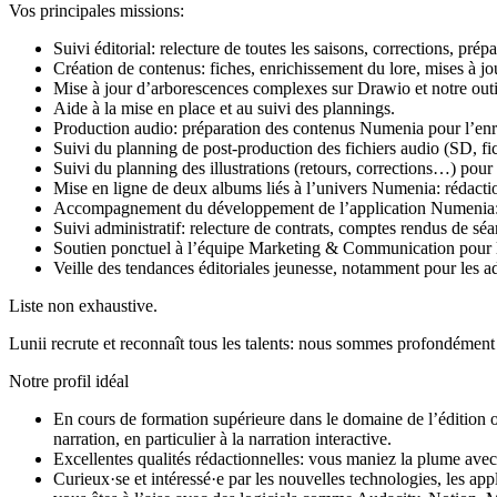
Vos principales missions:
Suivi éditorial: relecture de toutes les saisons, corrections, pré
Création de contenus: fiches, enrichissement du lore, mises à jo
Mise à jour d’arborescences complexes sur Drawio et notre outi
Aide à la mise en place et au suivi des plannings.
Production audio: préparation des contenus Numenia pour l’enreg
Suivi du planning de post-production des fichiers audio (SD, fic
Suivi du planning des illustrations (retours, corrections…) pour 
Mise en ligne de deux albums liés à l’univers Numenia: rédaction
Accompagnement du développement de l’application Numenia: suiv
Suivi administratif: relecture de contrats, comptes rendus de séa
Soutien ponctuel à l’équipe Marketing & Communication pour le
Veille des tendances éditoriales jeunesse, notamment pour les a
Liste non exhaustive.
Lunii recrute et reconnaît tous les talents: nous sommes profondément a
Notre profil idéal
En cours de formation supérieure dans le domaine de l’édition 
narration, en particulier à la narration interactive.
Excellentes qualités rédactionnelles: vous maniez la plume avec 
Curieux·se et intéressé·e par les nouvelles technologies, les app