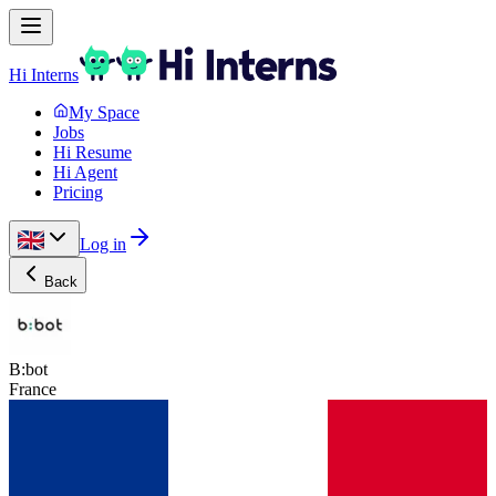
Hi Interns
My Space
Jobs
Hi Resume
Hi Agent
Pricing
Log in
Back
B:bot
France