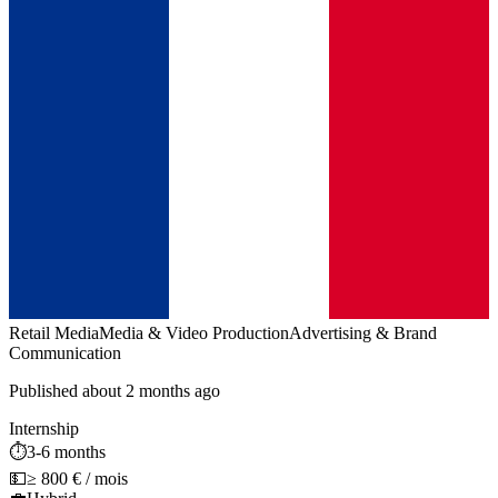
Retail Media
Media & Video Production
Advertising & Brand
Communication
Published about 2 months ago
Internship
⏱️
3-6 months
💵
≥ 800 € / mois