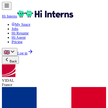
Hi Interns
My Space
Jobs
Hi Resume
Hi Agent
Pricing
Log in
Back
VIDAL
France