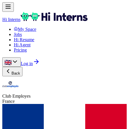
Hi Interns
My Space
Jobs
Hi Resume
Hi Agent
Pricing
Log in
Back
Club Employes
France