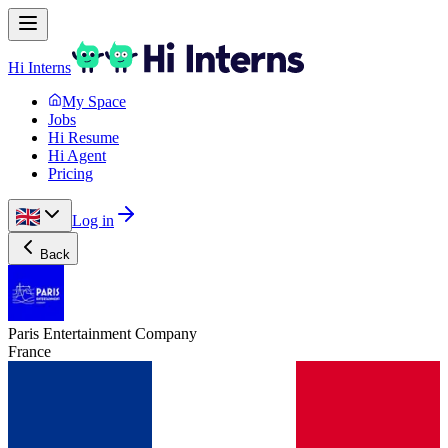
Hi Interns
My Space
Jobs
Hi Resume
Hi Agent
Pricing
Log in
Back
Paris Entertainment Company
France