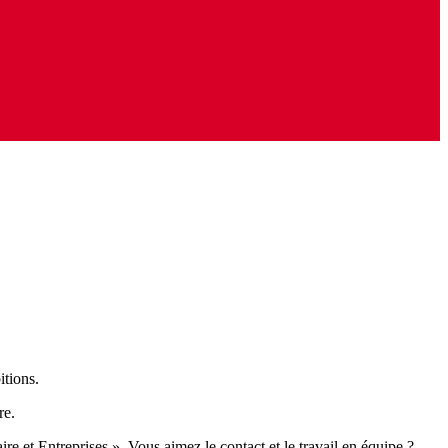
itions.
re.
e et Entreprises ». Vous aimez le contact et le travail en équipe ?