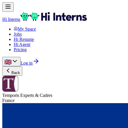
Hi Interns
My Space
Jobs
Hi Resume
Hi Agent
Pricing
Log in
Back
Temporis Experts & Cadres
France