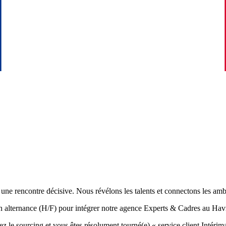
e rencontre décisive. Nous révélons les talents et connectons les amb
n alternance (H/F) pour intégrer notre agence Experts & Cadres au Hav
 sourcing et vous êtes résolument tourné(e) « service client Intérimair