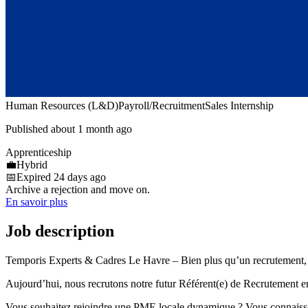
Human Resources (L&D)
Payroll/Recruitment
Sales Internship
Published about 1 month ago
Apprenticeship
💼
Hybrid
📅
Expired 24 days ago
Archive a rejection and move on.
En savoir plus
Job description
Temporis Experts & Cadres Le Havre – Bien plus qu’un recrutement, un
Aujourd’hui, nous recrutons notre futur Référent(e) de Recrutement e
Vous souhaitez rejoindre une PME locale dynamique ? Vous connaissez le