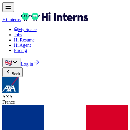
Hi Interns
My Space
Jobs
Hi Resume
Hi Agent
Pricing
Log in
Back
AXA
France