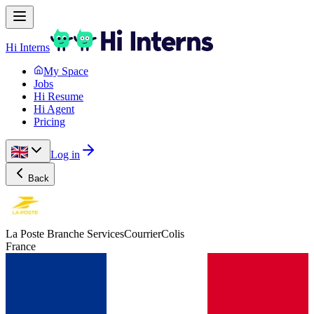
Hi Interns
My Space
Jobs
Hi Resume
Hi Agent
Pricing
Log in
Back
La Poste Branche ServicesCourrierColis
France