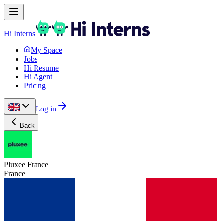
Hi Interns
My Space
Jobs
Hi Resume
Hi Agent
Pricing
Log in
Back
Pluxee France
France