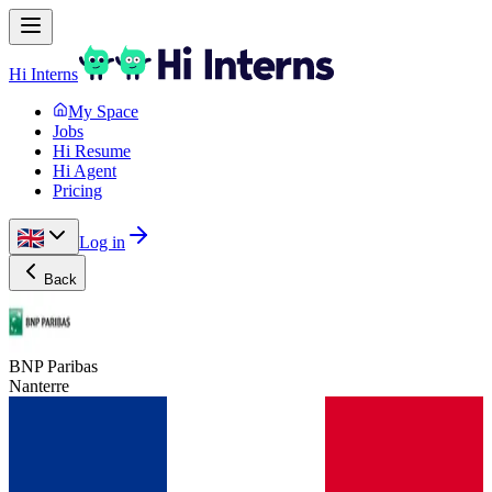
Hi Interns
My Space
Jobs
Hi Resume
Hi Agent
Pricing
Log in
Back
BNP Paribas
Nanterre