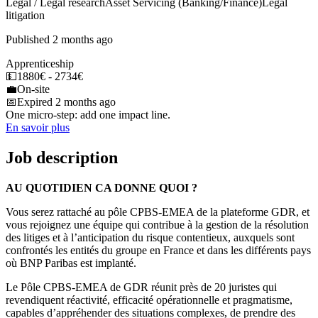
Legal / Legal research
Asset Servicing (Banking/Finance)
Legal
litigation
Published 2 months ago
Apprenticeship
💵
1880€ - 2734€
💼
On-site
📅
Expired 2 months ago
One micro-step: add one impact line.
En savoir plus
Job description
AU QUOTIDIEN CA DONNE QUOI ?
Vous serez rattaché au pôle CPBS-EMEA de la plateforme GDR, et
vous rejoignez une équipe qui contribue à la gestion de la résolution
des litiges et à l’anticipation du risque contentieux, auxquels sont
confrontés les entités du groupe en France et dans les différents pays
où BNP Paribas est implanté.
Le Pôle CPBS-EMEA de GDR réunit près de 20 juristes qui
revendiquent réactivité, efficacité opérationnelle et pragmatisme,
capables d’appréhender des situations complexes, de prendre des