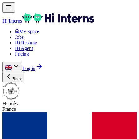
Hi Interns
My Space
Jobs
Hi Resume
Hi Agent
Pricing
Log in
Back
Hermès
France