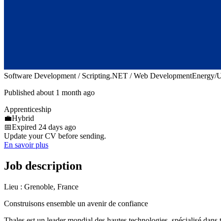
Software Development / Scripting
.NET / Web Development
Energy/Ut
Published about 1 month ago
Apprenticeship
💼
Hybrid
📅
Expired 24 days ago
Update your CV before sending.
En savoir plus
Job description
Lieu : Grenoble, France
Construisons ensemble un avenir de confiance
Thales est un leader mondial des hautes technologies, spécialisé dans 