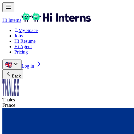
Hi Interns
My Space
Jobs
Hi Resume
Hi Agent
Pricing
Log in
Back
Thales
France